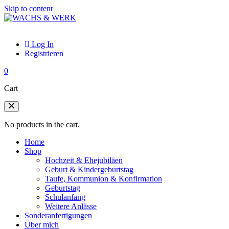
Skip to content
Log In
Registrieren
0
Cart
No products in the cart.
Home
Shop
Hochzeit & Ehejubiläen
Geburt & Kindergeburtstag
Taufe, Kommunion & Konfirmation
Geburtstag
Schulanfang
Weitere Anlässe
Sonderanfertigungen
Über mich