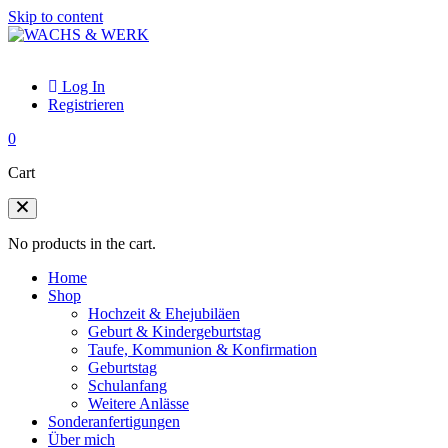
Skip to content
Log In
Registrieren
0
Cart
No products in the cart.
Home
Shop
Hochzeit & Ehejubiläen
Geburt & Kindergeburtstag
Taufe, Kommunion & Konfirmation
Geburtstag
Schulanfang
Weitere Anlässe
Sonderanfertigungen
Über mich