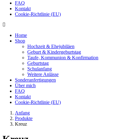
FAQ
Kontakt
Cookie-Richtlinie (EU)
Home
Shop
Hochzeit & Ehejubiläen
Geburt & Kindergeburtstag
Taufe, Kommunion & Konfirmation
Geburtstag
Schulanfang
Weitere Anlässe
Sonderanfertigungen
Über mich
FAQ
Kontakt
Cookie-Richtlinie (EU)
Anfang
Produkte
Kreuz