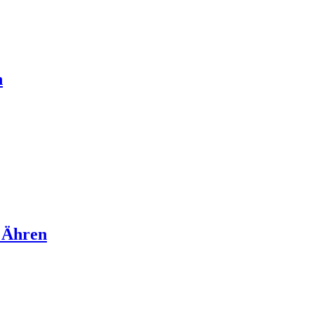
n
 Ähren