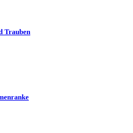
d Trauben
umenranke