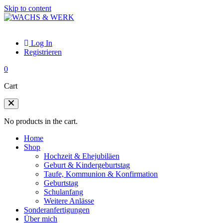
Skip to content
Log In
Registrieren
0
Cart
No products in the cart.
Home
Shop
Hochzeit & Ehejubiläen
Geburt & Kindergeburtstag
Taufe, Kommunion & Konfirmation
Geburtstag
Schulanfang
Weitere Anlässe
Sonderanfertigungen
Über mich