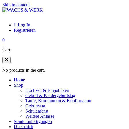
Skip to content
Log In
Registrieren
0
Cart
No products in the cart.
Home
Shop
Hochzeit & Ehejubiläen
Geburt & Kindergeburtstag
Taufe, Kommunion & Konfirmation
Geburtstag
Schulanfang
Weitere Anlässe
Sonderanfertigungen
Über mich