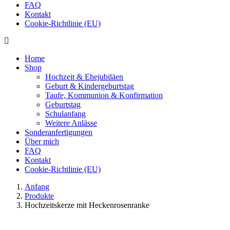
FAQ
Kontakt
Cookie-Richtlinie (EU)
Home
Shop
Hochzeit & Ehejubiläen
Geburt & Kindergeburtstag
Taufe, Kommunion & Konfirmation
Geburtstag
Schulanfang
Weitere Anlässe
Sonderanfertigungen
Über mich
FAQ
Kontakt
Cookie-Richtlinie (EU)
Anfang
Produkte
Hochzeitskerze mit Heckenrosenranke