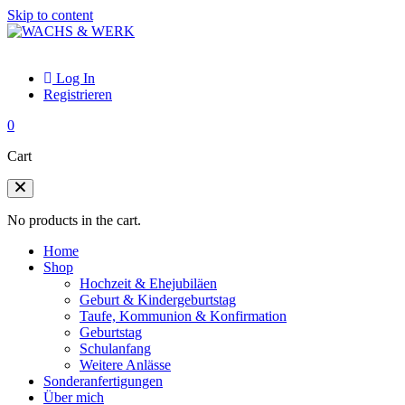
Skip to content
Log In
Registrieren
0
Cart
No products in the cart.
Home
Shop
Hochzeit & Ehejubiläen
Geburt & Kindergeburtstag
Taufe, Kommunion & Konfirmation
Geburtstag
Schulanfang
Weitere Anlässe
Sonderanfertigungen
Über mich