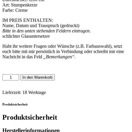
Art: Stumpenkerze
Farbe: Creme
IM PREIS ENTHALTEN:
Name, Datum und Trauspruch (gedruckt)
Bitte in den unten stehenden Feldern eintragen.
schlichter Glasuntersetzer
Habt ihr weitere Fragen oder Wünsche (z.B. Farbauswahl), setzt
euch bitte mit mir persönlich in Verbindung oder schreibt mir eine
Nachricht in das Feld
„Bemerkungen“
.
Hochzeitskerze
In den Warenkorb
mit
Heckenrosenranke
Lieferzeit:
18 Werktage
Menge
Produktsicherheit
Produktsicherheit
Herstellerinformationen